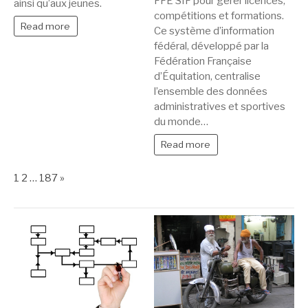
FFE SIF pour gérer licences,
ainsi qu’aux jeunes.
compétitions et formations.
Read more
Ce système d’information
fédéral, développé par la
Fédération Française
d’Équitation, centralise
l’ensemble des données
administratives et sportives
du monde…
Read more
Page:
Next
1
2
…
187
»