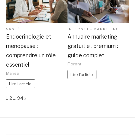
SANTÉ
INTERNET - MARKETING
Endocrinologie et
Annuaire marketing
ménopause :
gratuit et premium :
comprendre un rôle
guide complet
essentiel
Florent
Marise
Lire l'article
Lire l'article
Page:
Next
1
2
…
94
»