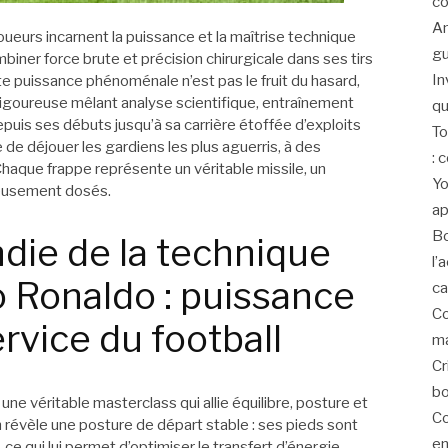
co
An
oueurs incarnent la puissance et la maîtrise technique
gu
iner force brute et précision chirurgicale dans ses tirs
In
tte puissance phénoménale n’est pas le fruit du hasard,
rigoureuse mêlant analyse scientifique, entraînement
qu
puis ses débuts jusqu’à sa carrière étoffée d’exploits
To
 de déjouer les gardiens les plus aguerris, à des
: 
haque frappe représente un véritable missile, un
Yo
neusement dosés.
ap
Bo
die de la technique
l’
no Ronaldo : puissance
ca
Co
ervice du football
ma
Cr
bo
une véritable masterclass qui allie équilibre, posture et
Co
 révèle une posture de départ stable : ses pieds sont
en
ce qui lui permet d’optimiser le transfert d’énergie