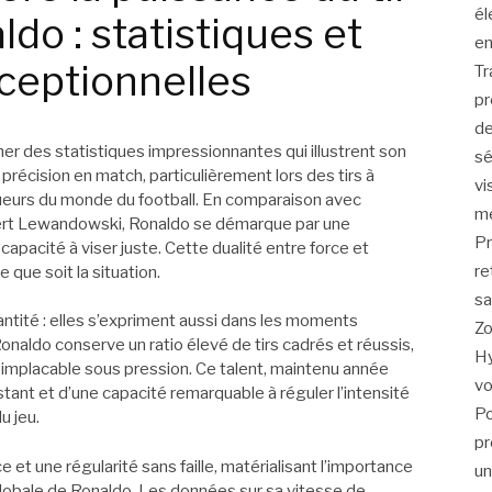
él
ldo : statistiques et
en
ceptionnelles
Tr
pr
de
er des statistiques impressionnantes qui illustrent son
sé
e précision en match, particulièrement lors des tirs à
vi
ueurs du monde du football. En comparaison avec
me
ert Lewandowski, Ronaldo se démarque par une
Pr
capacité à viser juste. Cette dualité entre force et
re
e que soit la situation.
sa
antité : elles s’expriment aussi dans les moments
Zo
Ronaldo conserve un ratio élevé de tirs cadrés et réussis,
Hy
t implacable sous pression. Ce talent, maintenu année
vo
tant et d’une capacité remarquable à réguler l’intensité
Po
u jeu.
pr
 et une régularité sans faille, matérialisant l’importance
un
globale de Ronaldo. Les données sur sa vitesse de