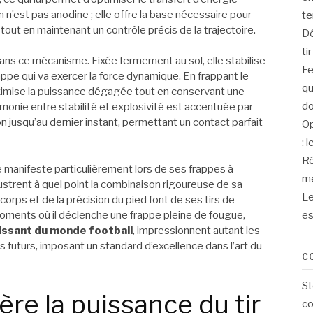
n n’est pas anodine ; elle offre la base nécessaire pour
te
tout en maintenant un contrôle précis de la trajectoire.
Dé
ti
ans ce mécanisme. Fixée fermement au sol, elle stabilise
Fe
rappe qui va exercer la force dynamique. En frappant le
qu
ximise la puissance dégagée tout en conservant une
d
armonie entre stabilité et explosivité est accentuée par
n jusqu’au dernier instant, permettant un contact parfait
Op
: 
Ré
 manifeste particulièrement lors de ses frappes à
me
ustrent à quel point la combinaison rigoureuse de sa
Le
orps et de la précision du pied font de ses tirs de
s moments où il déclenche une frappe pleine de fougue,
es
puissant du monde football
, impressionnent autant les
futurs, imposant un standard d’excellence dans l’art du
C
St
ère la puissance du tir
co