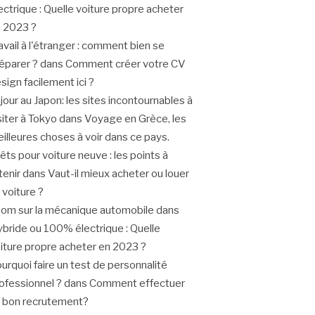
ectrique : Quelle voiture propre acheter
 2023 ?
avail à l'étranger : comment bien se
éparer ?
dans
Comment créer votre CV
sign facilement ici ?
jour au Japon: les sites incontournables à
siter à Tokyo
dans
Voyage en Grèce, les
illeures choses à voir dans ce pays.
êts pour voiture neuve : les points à
tenir
dans
Vaut-il mieux acheter ou louer
 voiture ?
om sur la mécanique automobile
dans
bride ou 100% électrique : Quelle
iture propre acheter en 2023 ?
urquoi faire un test de personnalité
ofessionnel ?
dans
Comment effectuer
 bon recrutement?