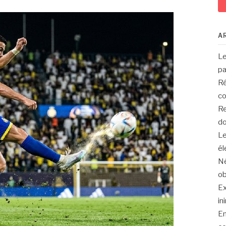
A
Le
pa
Ré
co
Re
do
Le
él
Né
ob
Ex
in
En