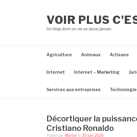
Aller
au
VOIR PLUS C'E
contenu
Un blog dont on ne se lasse jamais
Agriculture
Animaux
Artisans
Internet
Internet – Marketing
Jur
Services aux entreprises
Technologie
Décortiquer la puissanc
Cristiano Ronaldo
Publié par
Marise
le
30 juin 2026