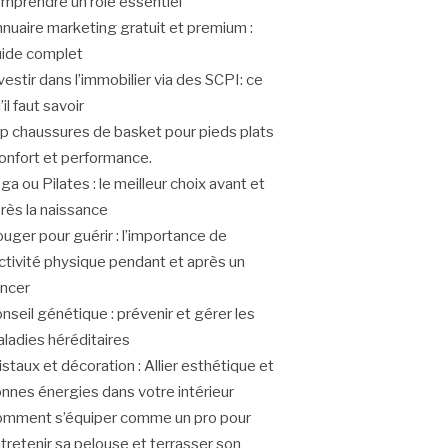
mprendre un rôle essentiel
nuaire marketing gratuit et premium :
ide complet
vestir dans l’immobilier via des SCPI: ce
’il faut savoir
p chaussures de basket pour pieds plats
confort et performance.
ga ou Pilates : le meilleur choix avant et
rès la naissance
uger pour guérir : l’importance de
activité physique pendant et après un
ncer
nseil génétique : prévenir et gérer les
ladies héréditaires
istaux et décoration : Allier esthétique et
nnes énergies dans votre intérieur
mment s’équiper comme un pro pour
tretenir sa pelouse et terrasser son