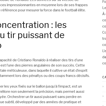
Fo
ances impressionnantes en moyenne lors de ses frappes
Le
éférence pour mesurer la force dans le football élite.
À 
co
ncentration : les
co
u tir puissant de
Co
tr
o
co
L’
d
apacité de Cristiano Ronaldo à réaliser des tirs d’une
co
est l’une des pierres angulaires de son succès. Cette
le méticuleuse, dans laquelle il cultive un état d’esprit
notamment lors des pénaltys ou des coups francs décisifs.
C
 les yeux fixés sur le ballon jusqu’à l’impact, est un
méliore non seulement la précision, mais permet aussi
yée. Orchestrer un tir aussi puissant sans perdre en
ue subtil, développé par des années de pratique et