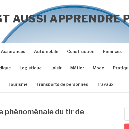
ST AUSSI APPRENDRE P
Assurances
Automobile
Construction
Finances
idique
Logistique
Loisir
Métier
Mode
Pratiqu
Tourisme
Transports de personnes
Travaux
e phénoménale du tir de
Re