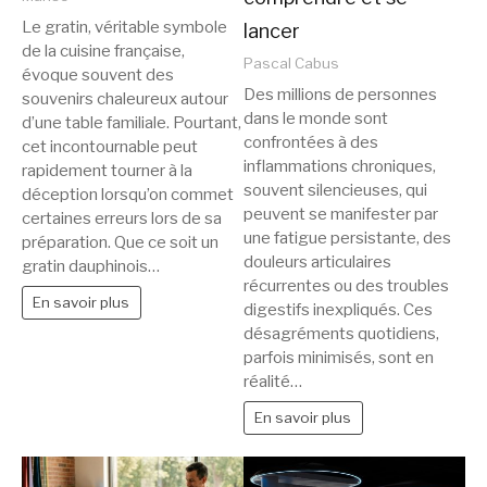
Le gratin, véritable symbole
lancer
de la cuisine française,
Pascal Cabus
évoque souvent des
Des millions de personnes
souvenirs chaleureux autour
dans le monde sont
d’une table familiale. Pourtant,
confrontées à des
cet incontournable peut
inflammations chroniques,
rapidement tourner à la
souvent silencieuses, qui
déception lorsqu’on commet
peuvent se manifester par
certaines erreurs lors de sa
une fatigue persistante, des
préparation. Que ce soit un
douleurs articulaires
gratin dauphinois…
récurrentes ou des troubles
En savoir plus
digestifs inexpliqués. Ces
désagréments quotidiens,
parfois minimisés, sont en
réalité…
En savoir plus