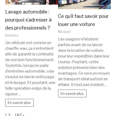
Lavage automobile :
Ce qu’il faut savoir pour
pourquoi s’adresser à
louer une voiture
des professionnels ?
Mickael
Barbara
Les usagers n’hésitent
Un véhicule est comme un
parfois avant de se lancer
chauffe-eau, ça s’entretient
dans la location de voiture
afin de garantir la continuité
pour leur expédition dans leur
de son bon fonctionnement.
course. Pourtant, cette
Toutefois, lorsqu’on parle
solution présente bien des
d’entretien automobile, cela
avantages. Ce sera un moyen
n’exclut en rien le nettoyage
de transport idéal surtout en
et le lavage. Et pourtant, une
affaire. Il n’est pas évident…
telle opération exige de la
En savoir plus
rigueur…
En savoir plus
Page:
Next
1
2
…
187
»