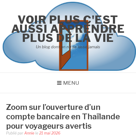
Aller
au
VOIR PLUS C'EST
contenu
AUSSI APPRENDRE
PLUS DE LA VIE
Un blog dont on ne se lasse jamais
MENU
Zoom sur l’ouverture d’un
compte bancaire en Thaïlande
pour voyageurs avertis
Publié par
Annie
le
21 mai 2026