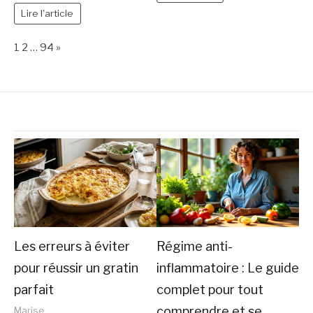
Lire l'article
Page:
Next
1
2
…
94
»
Les erreurs à éviter
Régime anti-
pour réussir un gratin
inflammatoire : Le guide
parfait
complet pour tout
comprendre et se
Marise