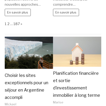
nouvelles approches…
comprendre…
En savoir plus
En savoir plus
Page:
Next
1
2
…
187
»
Planification financière
Choisir les sites
et sortie
exceptionnels pour un
d’investissement
séjour en Argentine
immobilier à long terme
accompli
Marise
Mickael