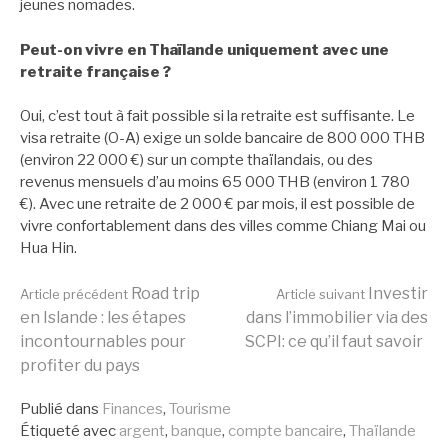
jeunes nomades.
Peut-on vivre en Thaïlande uniquement avec une
retraite française ?
Oui, c’est tout à fait possible si la retraite est suffisante. Le
visa retraite (O-A) exige un solde bancaire de 800 000 THB
(environ 22 000 €) sur un compte thaïlandais, ou des
revenus mensuels d’au moins 65 000 THB (environ 1 780
€). Avec une retraite de 2 000 € par mois, il est possible de
vivre confortablement dans des villes comme Chiang Mai ou
Hua Hin.
Lire
Road trip
Investir
Article précédent
Article suivant
en Islande : les étapes
dans l’immobilier via des
incontournables pour
SCPI: ce qu’il faut savoir
la
profiter du pays
Publié dans
Finances
,
Tourisme
suite
Étiqueté avec
argent
,
banque
,
compte bancaire
,
Thaïlande