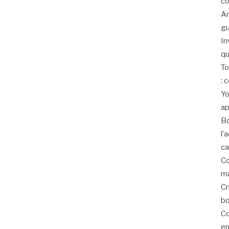
co
An
gu
In
qu
To
: 
Yo
ap
Bo
l’
ca
Co
ma
Cr
bo
Co
en