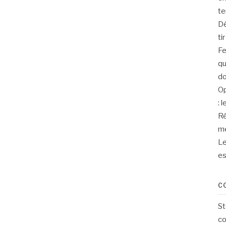
te
Dé
ti
Fe
qu
d
Op
: 
Ré
me
Le
es
C
St
co