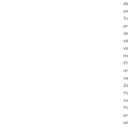
él
en
Tr
pr
de
sé
vi
me
Pr
re
sa
Zo
Hy
vo
Po
pr
un