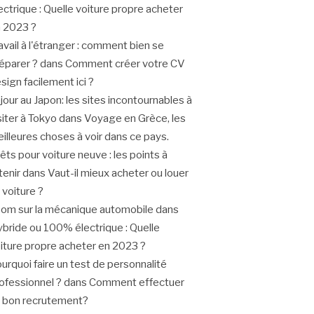
ectrique : Quelle voiture propre acheter
 2023 ?
avail à l'étranger : comment bien se
éparer ?
dans
Comment créer votre CV
sign facilement ici ?
jour au Japon: les sites incontournables à
siter à Tokyo
dans
Voyage en Grèce, les
illeures choses à voir dans ce pays.
êts pour voiture neuve : les points à
tenir
dans
Vaut-il mieux acheter ou louer
 voiture ?
om sur la mécanique automobile
dans
bride ou 100% électrique : Quelle
iture propre acheter en 2023 ?
urquoi faire un test de personnalité
ofessionnel ?
dans
Comment effectuer
 bon recrutement?