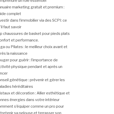
mprendre un rôle essentiel
nuaire marketing gratuit et premium :
ide complet
vestir dans l’immobilier via des SCPI: ce
’il faut savoir
p chaussures de basket pour pieds plats
confort et performance.
ga ou Pilates : le meilleur choix avant et
rès la naissance
uger pour guérir : l’importance de
activité physique pendant et après un
ncer
nseil génétique : prévenir et gérer les
ladies héréditaires
istaux et décoration : Allier esthétique et
nnes énergies dans votre intérieur
mment s’équiper comme un pro pour
tretenir sa pelouse et terrasser son