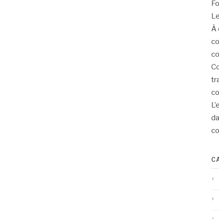
Fo
Le
À 
co
co
Co
tr
co
L’
d
co
C