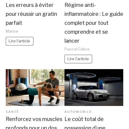
Les erreurs à éviter
Régime anti-
pour réussir un gratin
inflammatoire : Le guide
parfait
complet pour tout
comprendre et se
Marise
lancer
Lire l'article
Pascal Cabus
Lire l'article
SANTÉ
AUTOMOBILE
Renforcez vos muscles
Le coût total de
profonds pour un dos
possession d’une