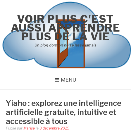
Aller
au
VOIR PLUS C'EST
contenu
AUSSI APPRENDRE
PLUS DE LA VIE
Un blog dont on ne se lasse jamais
MENU
Yiaho : explorez une intelligence
artificielle gratuite, intuitive et
accessible à tous
Publié par
Marise
le
3 décembre 2025