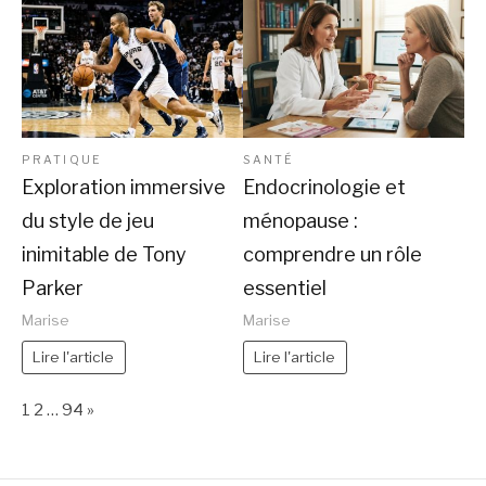
PRATIQUE
SANTÉ
Exploration immersive
Endocrinologie et
du style de jeu
ménopause :
inimitable de Tony
comprendre un rôle
Parker
essentiel
Marise
Marise
Lire l'article
Lire l'article
Page:
Next
1
2
…
94
»