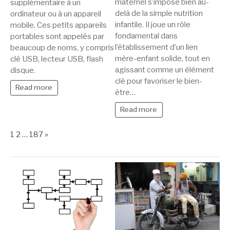
maternel s’impose bien au-
supplémentaire à un
delà de la simple nutrition
ordinateur ou à un appareil
infantile. Il joue un rôle
mobile. Ces petits appareils
fondamental dans
portables sont appelés par
l’établissement d’un lien
beaucoup de noms, y compris
mère-enfant solide, tout en
clé USB, lecteur USB, flash
agissant comme un élément
disque.
clé pour favoriser le bien-
Read more
être…
Read more
Page:
Next
1
2
…
187
»