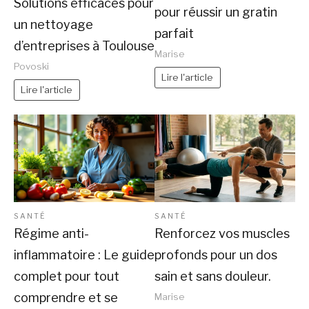
Solutions efficaces pour
pour réussir un gratin
un nettoyage
parfait
d’entreprises à Toulouse
Marise
Povoski
Lire l'article
Lire l'article
SANTÉ
SANTÉ
Régime anti-
Renforcez vos muscles
inflammatoire : Le guide
profonds pour un dos
complet pour tout
sain et sans douleur.
comprendre et se
Marise