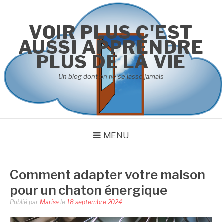
Aller
au
VOIR PLUS C'EST
contenu
AUSSI APPRENDRE
PLUS DE LA VIE
Un blog dont on ne se lasse jamais
MENU
Comment adapter votre maison
pour un chaton énergique
Publié par
Marise
le
18 septembre 2024