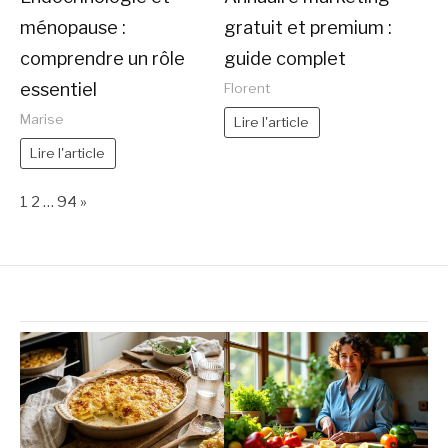
ménopause :
gratuit et premium :
comprendre un rôle
guide complet
essentiel
Florent
Marise
Lire l'article
Lire l'article
Page:
Next
1
2
…
94
»