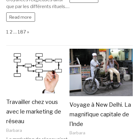
que par les différents rituels.…
Read more
Page:
Next
1
2
…
187
»
Travailler chez vous
Voyage à New Delhi. La
avec le marketing de
magnifique capitale de
réseau
l’Inde
Barbara
Barbara