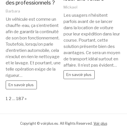
des professionnels ?
Mickael
Barbara
Les usagers n’hésitent
Un véhicule est comme un
parfois avant de se lancer
chauffe-eau, ça s’entretient
dans la location de voiture
afin de garantir la continuité
pour leur expédition dans leur
de son bon fonctionnement.
course. Pourtant, cette
Toutefois, lorsqu’on parle
solution présente bien des
d’entretien automobile, cela
avantages. Ce sera un moyen
n’exclut en rien le nettoyage
de transport idéal surtout en
et le lavage. Et pourtant, une
affaire. Il n’est pas évident…
telle opération exige de la
En savoir plus
rigueur…
En savoir plus
Page:
Next
1
2
…
187
»
Copyright © voirplus.eu. All Rights Reserved.
Voir plus